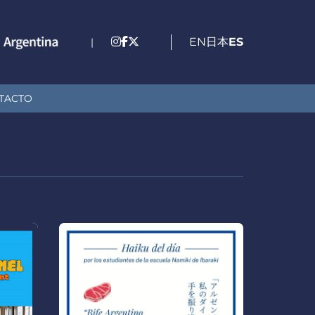
EN
日本
ES
|
TACTO