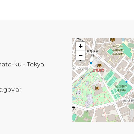
+
−
nato-ku - Tokyo
.gov.ar