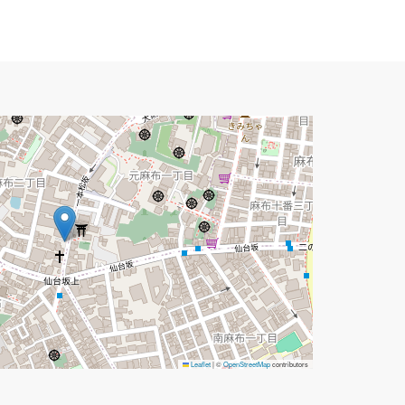
Leaflet
|
©
OpenStreetMap
contributors